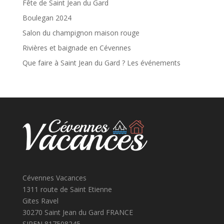
Fête de Saint Jean du Gard
Boulegan 2024
Salon du champignon maison rouge
Rivières et baignade en Cévennes
Que faire à Saint Jean du Gard ? Les événements
Cévennes Vacances
1311 route de Saint Etienne
Gites Ravel
30270 Saint Jean du Gard FRANCE
SIREN 817508245