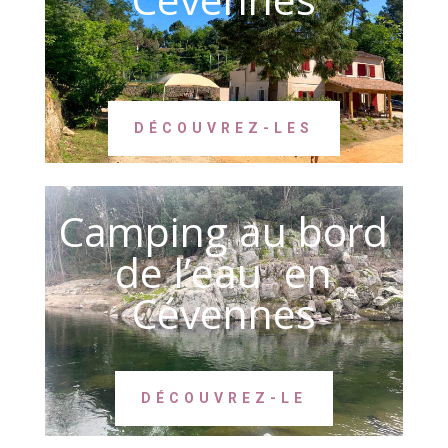
DÉCOUVREZ-LES
Camping au bord
de l’eau en
Cévennes
DÉCOUVREZ-LE