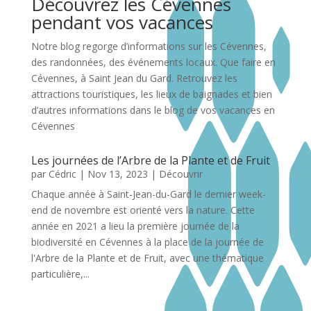
Découvrez les Cévennes
pendant vos vacances
Notre blog regorge d’informations sur les Cévennes,
des randonnées, des événements locaux. Que faire en
Cévennes, à Saint Jean du Gard. Retrouvez les
attractions touristiques, les lieux de baignades et bien
d’autres informations dans le blog de vos vacances en
Cévennes
Les journées de l’Arbre de la Plante et de Fruit
par
Cédric
|
Nov 13, 2023
|
Découvrir
Chaque année à Saint-Jean-du-Gard le dernier week-
end de novembre est orienté vers la nature. Cette
année en 2021 a lieu la première journée de la
biodiversité en Cévennes à la place de la journée de
l'Arbre de la Plante et de Fruit, avec une thématique
particulière,...